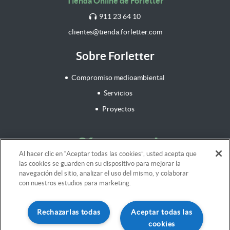
Tienda Online de Forletter
911 23 64 10
clientes@tienda.forletter.com
Sobre Forletter
Compromiso medioambiental
Servicios
Proyectos
¡Síguenos!
Al hacer clic en “Aceptar todas las cookies”, usted acepta que
las cookies se guarden en su dispositivo para mejorar la
navegación del sitio, analizar el uso del mismo, y colaborar
con nuestros estudios para marketing.
Aviso legal
Rechazarlas todas
Aceptar todas las
Términos y Condiciones
cookies