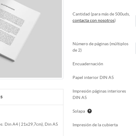
Cantidad (para
más de 500uds
,
contacta con nosotros
)
Número de páginas (múltiplos
de 2)
Encuadernación
Papel interior DIN A5
Impresión páginas interiores
as
DIN A5
Solapa
os: Din A4 ( 21x29,7cm), Din A5
Impresión de la cubierta