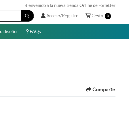
Bienvenido a la nueva tienda Online de Forletter
Acceso/Registro
Cesta
Acceso/Registro
Cesta
0
u diseño
FAQs
u diseño
FAQs
Comparte