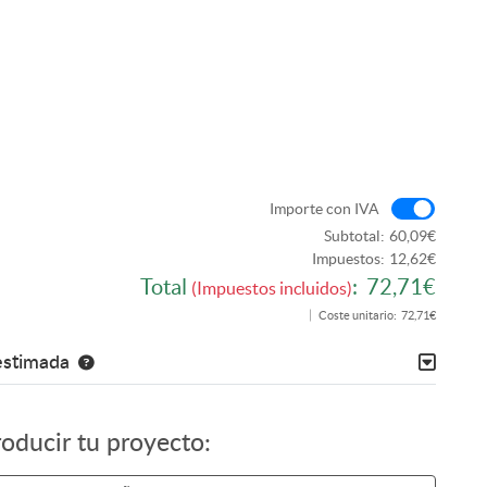
Import
Importe con IVA
Subtotal:
60,09€
Impuestos:
12,62€
Total
:
72,71€
(Impuestos incluidos)
Coste unitario:
72,71€
estimada
roducir tu proyecto: