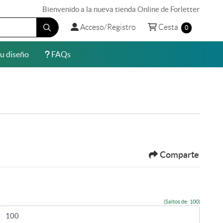
Bienvenido a la nueva tienda Online de Forletter
Acceso/Registro
Cesta
Acceso/Registro
Cesta
0
u diseño
FAQs
u diseño
FAQs
Comparte
(Saltos de: 100)