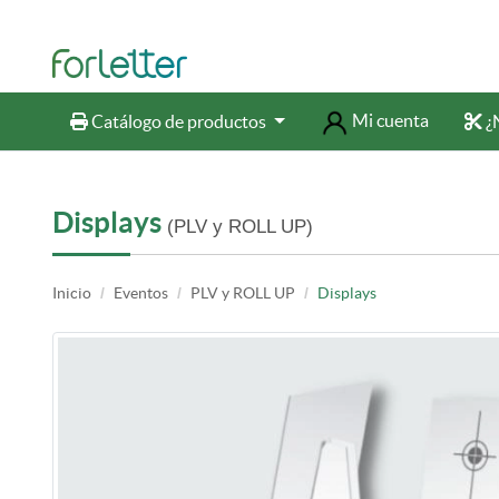
Mi cuenta
Catálogo de productos
¿N
Catálogo de productos
¿N
Displays
(PLV y ROLL UP)
Inicio
Eventos
PLV y ROLL UP
Displays