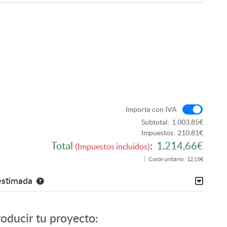
Import
Importe con IVA
Subtotal:
1.003,85€
Impuestos:
210,81€
Total
:
1.214,66€
(Impuestos incluidos)
Coste unitario:
12,15€
estimada
roducir tu proyecto: